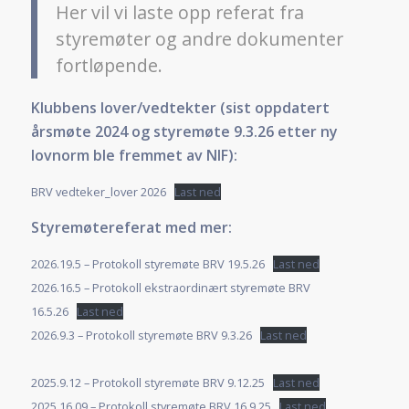
Her vil vi laste opp referat fra
styremøter og andre dokumenter
fortløpende.
Klubbens lover/vedtekter (sist oppdatert
årsmøte 2024 og styremøte 9.3.26 etter ny
lovnorm ble fremmet av NIF):
BRV vedteker_lover 2026
Last ned
Styremøtereferat med mer:
2026.19.5 – Protokoll styremøte BRV 19.5.26
Last ned
2026.16.5 – Protokoll ekstraordinært styremøte BRV
16.5.26
Last ned
2026.9.3 – Protokoll styremøte BRV 9.3.26
Last ned
2025.9.12 – Protokoll styremøte BRV 9.12.25
Last ned
2025.16.09 – Protokoll styremøte BRV 16.9.25
Last ned