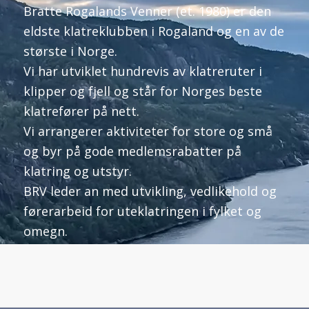
Bratte Rogalands Venner (et. 1980) er den
eldste klatreklubben i Rogaland og en
av de
største i Norge.
Vi har utviklet hundrevis av klatreruter i
klipper og fjell og står for Norges beste
klatrefører på nett.
Vi arrangerer aktiviteter for store og små
og byr på gode medlemsrabatter på
klatring og utstyr.
BRV leder an med utvikling, vedlikehold og
førerarbeid for uteklatringen i fylket og
omegn.