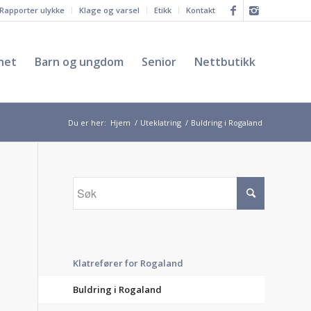
Rapporter ulykke
Klage og varsel
Etikk
Kontakt
het
Barn og ungdom
Senior
Nettbutikk
Du er her:
Hjem
/
Uteklatring
/
Buldring i Rogaland
Klatrefører for Rogaland
Buldring i Rogaland