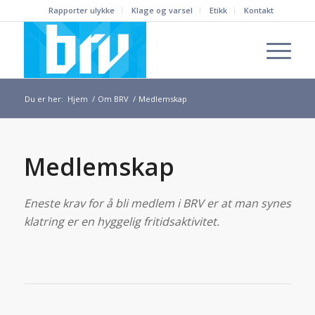
Rapporter ulykke
Klage og varsel
Etikk
Kontakt
Du er her:
Hjem
/
Om BRV
/
Medlemskap
Medlemskap
Eneste krav for å bli medlem i BRV er at man synes
klatring er en hyggelig fritidsaktivitet.