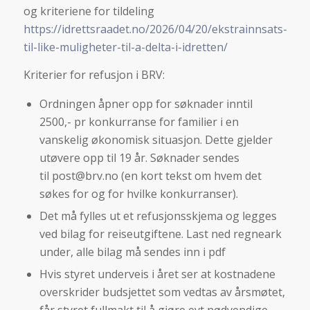
og kriteriene for tildeling
https://idrettsraadet.no/2026/04/20/ekstrainnsats-
til-like-muligheter-til-a-delta-i-idretten/
Kriterier for refusjon i BRV:
Ordningen åpner opp for søknader inntil
2500,- pr konkurranse for familier i en
vanskelig økonomisk situasjon. Dette gjelder
utøvere opp til 19 år. Søknader sendes
til post@brv.no (en kort tekst om hvem det
søkes for og for hvilke konkurranser).
Det må fylles ut et refusjonsskjema og legges
ved bilag for reiseutgiftene. Last ned regneark
under, alle bilag må sendes inn i pdf
Hvis styret underveis i året ser at kostnadene
overskrider budsjettet som vedtas av årsmøtet,