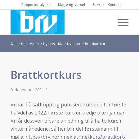
Rapporter ulykke
Klage og varsel
Etikk
Kontakt
Du er her:
Hjem
/
Nyhetsarkiv
/
Nyheter
/
Brattkortkurs
Brattkortkurs
/
9. desember 2021
Vi har nå satt opp og publisert kursene for første
halvdel av 2022. Første kurs er tredje uke i januar!
Vi får dessverre bare anledning til å ha to kurs i
vintermånedene, så her blir det førstemann til
mølla.
https://brv.no/inneklatring/kurs/brattkort/