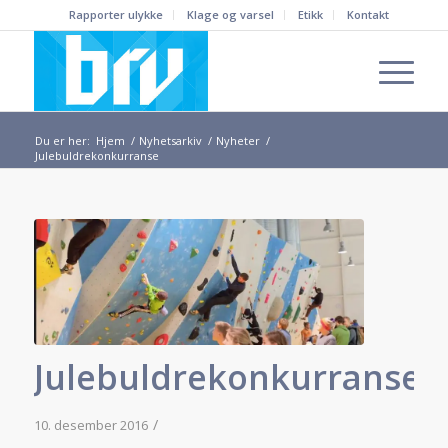
Rapporter ulykke
Klage og varsel
Etikk
Kontakt
Du er her:
Hjem
/
Nyhetsarkiv
/
Nyheter
/
Julebuldrekonkurranse
Julebuldrekonkurranse
/
10. desember 2016