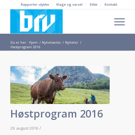
Rapporter ulykke
Klage og varsel
Etikk
Kontakt
Du er her:
Hjem
/
Nyhetsarkiv
/
Nyheter
/
Høstprogram 2016
Høstprogram 2016
/
29. august 2016