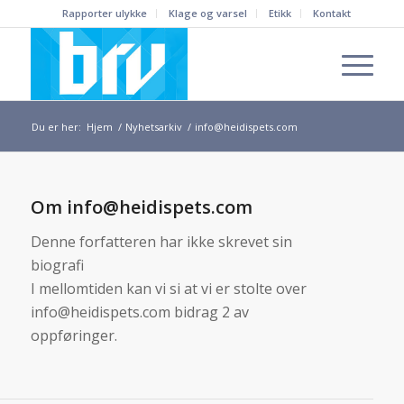
Rapporter ulykke
Klage og varsel
Etikk
Kontakt
Du er her:
Hjem
/
Nyhetsarkiv
/
info@heidispets.com
Om
info@heidispets.com
Denne forfatteren har ikke skrevet sin
biografi
I mellomtiden kan vi si at vi er stolte over
info@heidispets.com
bidrag 2 av
oppføringer.