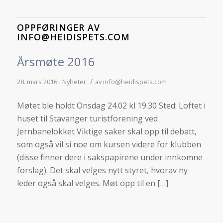
OPPFØRINGER AV
INFO@HEIDISPETS.COM
Årsmøte 2016
/
28. mars 2016
i
Nyheter
av
info@heidispets.com
Møtet ble holdt Onsdag 24.02 kl 19.30 Sted: Loftet i
huset til Stavanger turistforening ved
Jernbanelokket Viktige saker skal opp til debatt,
som også vil si noe om kursen videre for klubben
(disse finner dere i sakspapirene under innkomne
forslag). Det skal velges nytt styret, hvorav ny
leder også skal velges. Møt opp til en […]