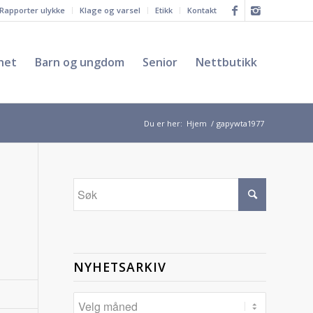
Rapporter ulykke
Klage og varsel
Etikk
Kontakt
het
Barn og ungdom
Senior
Nettbutikk
Du er her:
Hjem
/
gapywta1977
NYHETSARKIV