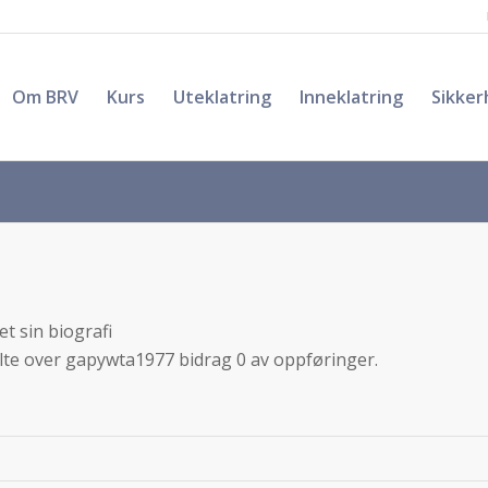
Om BRV
Kurs
Uteklatring
Inneklatring
Sikker
t sin biografi
olte over
gapywta1977
bidrag 0 av oppføringer.