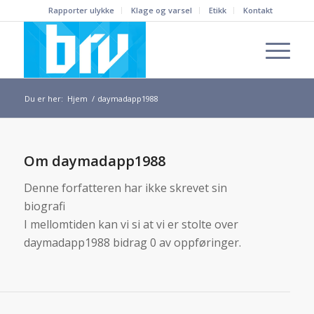
Rapporter ulykke
Klage og varsel
Etikk
Kontakt
Du er her:
Hjem
/
daymadapp1988
Om
daymadapp1988
Denne forfatteren har ikke skrevet sin
biografi
I mellomtiden kan vi si at vi er stolte over
daymadapp1988
bidrag 0 av oppføringer.